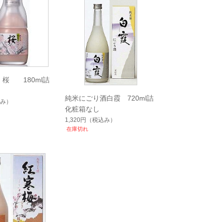
 桜 180ml詰
純米にごり酒白霞 720ml詰
み）
化粧箱なし
1,320円
（税込み）
在庫切れ