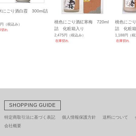
米にごり酒白霞 300ml詰
桃色にごり酒紅寒梅 720ml
桃色にごり
7円
（税込み）
詰 化粧箱入り
詰 化粧
庫切れ
2,475円
（税込み）
1,188円
（税
在庫切れ
在庫切れ
SHOPPING GUIDE
特定商取引法に基づく表記
個人情報保護方針
送料について
会社概要