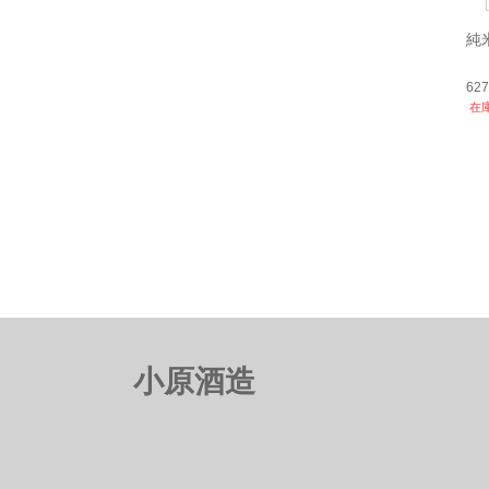
純
62
在
小原酒造