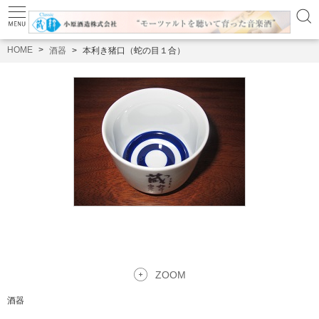
HOME
酒器
本利き猪口（蛇の目１合）
ZOOM
酒器