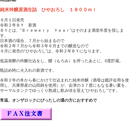
純米吟醸原酒生詰 ひやおろし １８００ｍｌ
９月１日発売
令和２年ＢＹ 新酒
ＢＹとは、”Ｂｒｅｗｅｒｙ Ｙｅａｒ”はそのまま酒造年度を指しま
す。
日本酒の場合、７月から始まるので
令和２年７月から令和３年６月までの醸造なので
９月に発売の”ひやおろし”は、令和２年ＢＹになります。
低温発酵の吟醸仕込をし、醪（もろみ）を搾ったあとに、0度貯蔵。
瓶詰め時に火入れの新酒です。
令和２年の冬から春にかけて仕込まれた純米吟醸（酒母は鑑評会用を使
用し、兵庫県産の山田錦を使用）が、会津の３７度にもなる暑い夏を、
サーマルタンクでゆっくり熟成し飲み頃を迎え“ひやおろし”です。
常温、オンザロックにぴったしの通の方におすすめで