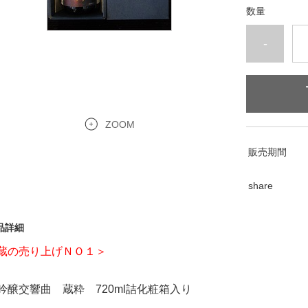
数量
-
ZOOM
販売期間
share
品詳細
蔵の売り上げＮＯ１＞
吟醸交響曲 蔵粋 720ml詰化粧箱入り