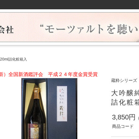
20ml詰化粧箱入
新）全国新酒鑑評会 平成２４年度金賞受賞
蔵粋シリーズ
大吟醸純
詰化粧
3,850円
商品コード