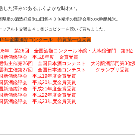
熟した深みのあるふくよかな味わい。
庫県産の酒造好適米山田錦４０％精米の鑑評会用の大吟醸純米。
ーッアルト交響曲４１番ジュピターを聴いて育ちました。
015年全国酒類コンクール 特賞第一位受賞
008年 第26回 全国酒類コンクール吟醸・大吟醸部門 第3位
国新酒鑑評会 平成8年度 金賞受賞
選街主催第26回 全国日本酒コンテスト 大吟醸酒部門第3位
選街主催第27回 全国日本酒コンテスト グランプリ受賞
国新酒鑑評会 平成19年度金賞受賞
国新酒鑑評会 平成20年度金賞受賞
国新酒鑑評会 平成21年度金賞受賞
国新酒鑑評会 平成22年度金賞受賞
国新酒鑑評会 平成23年度金賞受賞