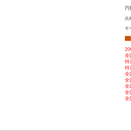
円
兵
モ
2
2
全
特
特
全
全
全
全
全